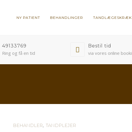
NY PATIENT
BEHANDLINGER
TANDLÆGESKRÆK
49133769
Bestil tid
Ring og få en tid
via vores online book
,
BEHANDLER
TANDPLEJER