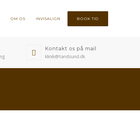
OM OS
INVISALIGN
BOOK TID
Kontakt os på mail
ing
klinik@tandsund.dk